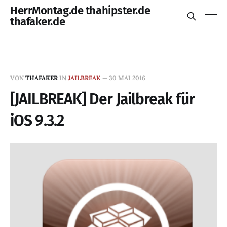
HerrMontag.de thahipster.de
thafaker.de
VON
THAFAKER
IN
JAILBREAK
—
30 MAI 2016
[JAILBREAK] Der Jailbreak für
iOS 9.3.2