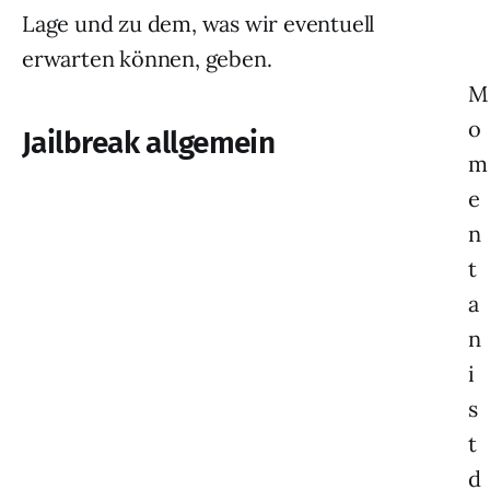
Lage und zu dem, was wir eventuell
erwarten können, geben.
M
o
Jailbreak allgemein
m
e
n
t
a
n
i
s
t
d