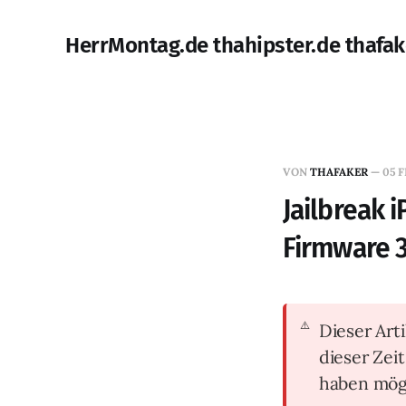
HerrMontag.de thahipster.de thafak
VON
THAFAKER
—
05 F
Jailbreak 
Firmware 3
Dieser Arti
dieser Zei
haben mög