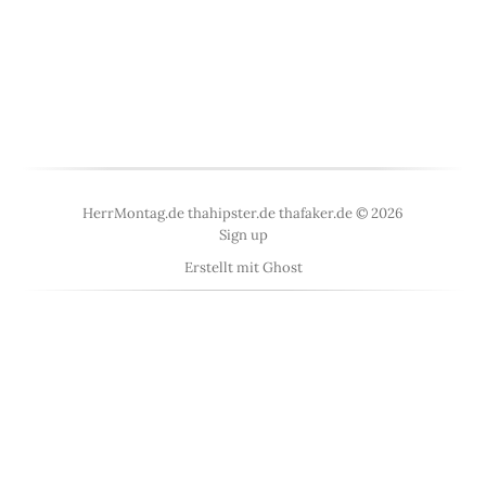
HerrMontag.de thahipster.de thafaker.de © 2026
Sign up
Erstellt mit
Ghost
<
UberBlogr Webring
>