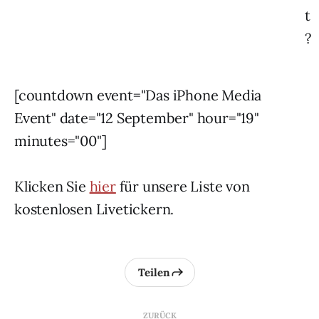
t
?
[countdown event="Das iPhone Media
Event" date="12 September" hour="19"
minutes="00"]
Klicken Sie
hier
für unsere Liste von
kostenlosen Livetickern.
Teilen
ZURÜCK