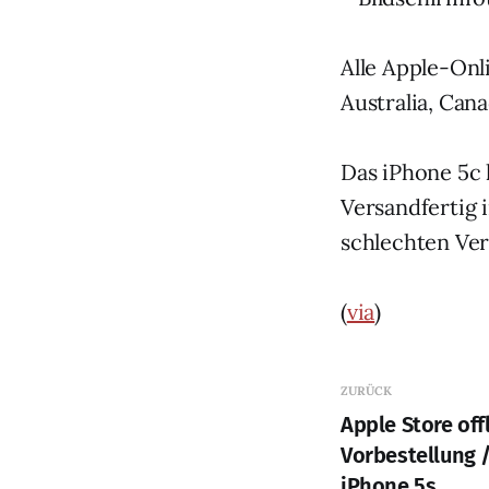
Alle Apple-Onli
Australia, Can
Das iPhone 5c 
Versandfertig 
schlechten Verk
(
via
)
ZURÜCK
Apple Store offl
Vorbestellung 
iPhone 5s