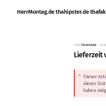
HerrMontag.de thahipster.de thafak
VON
THAFAKER
—
22 S
Lieferzeit
Dieser Arti
dieser Zei
haben mög