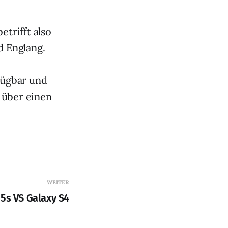
etrifft also
d Englang.
fügbar und
 über einen
WEITER
5s VS Galaxy S4