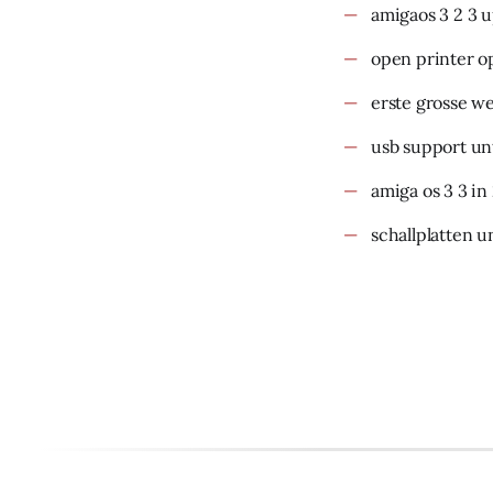
amigaos 3 2 3 
open printer o
erste grosse w
usb support un
amiga os 3 3 in
schallplatten u