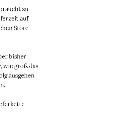
braucht zu
ferzeit auf
chen Store
ber bisher
, wie groß das
olg ausgehen
n.
ieferkette