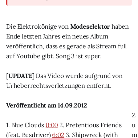
Die Elektrokönige von
Modeselektor
haben
Ende letzten Jahres ein neues Album
veröffentlich, dass es gerade als Stream full
auf Youtube gibt. Song 3 ist super.
[
UPDATE
] Das Video wurde aufgrund von
Urheberrechtsverletzungen entfernt.
Veröffentlicht am 14.09.2012
Z
1. Blue Clouds
0:00
2. Pretentious Friends
u
(feat. Busdriver)
6:02
3. Shipwreck (with
m