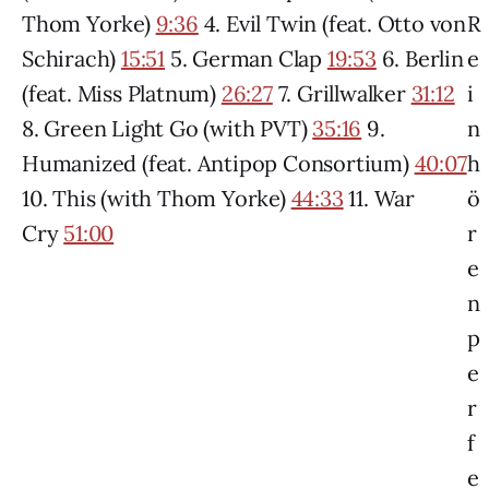
Thom Yorke)
9:36
4. Evil Twin (feat. Otto von
R
Schirach)
15:51
5. German Clap
19:53
6. Berlin
e
(feat. Miss Platnum)
26:27
7. Grillwalker
31:12
i
8. Green Light Go (with PVT)
35:16
9.
n
Humanized (feat. Antipop Consortium)
40:07
h
10. This (with Thom Yorke)
44:33
11. War
ö
Cry
51:00
r
e
n
p
e
r
f
e