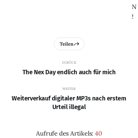
N
!
Teilen
ZURÜCK
The Nex Day endlich auch für mich
WEITER
Weiterverkauf digitaler MP3s nach erstem
Urteil illegal
Aufrufe des Artikels:
40