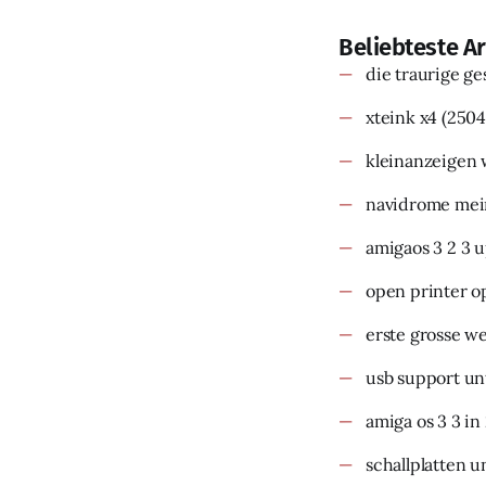
Beliebteste Ar
die traurige g
xteink x4
(2504
kleinanzeigen 
navidrome mein
amigaos 3 2 3 
open printer o
erste grosse w
usb support un
amiga os 3 3 in
schallplatten u