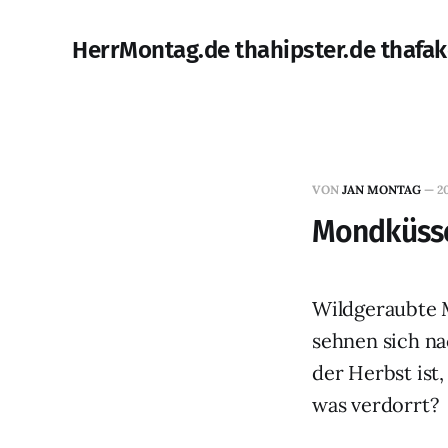
HerrMontag.de thahipster.de thafak
VON
JAN MONTAG
—
2
Mondküss
Wildgeraubte
sehnen sich n
der Herbst ist,
was verdorrt?