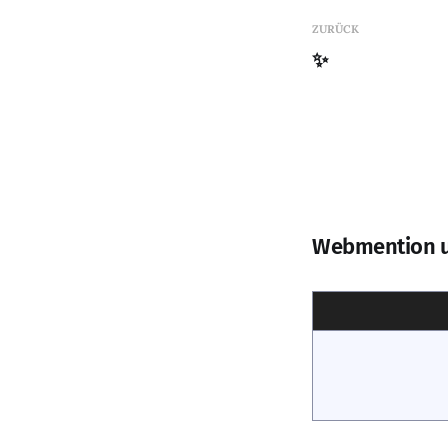
ZURÜCK
✨
Webmention 