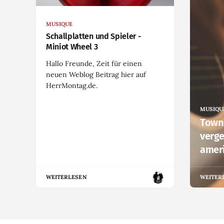
MUSIQUE
Schallplatten und Spieler -
Miniot Wheel 3
Hallo Freunde, Zeit für einen
neuen Weblog Beitrag hier auf
HerrMontag.de.
MUSIQU
Towne
verge
amer
WEITERLESEN
WEITER