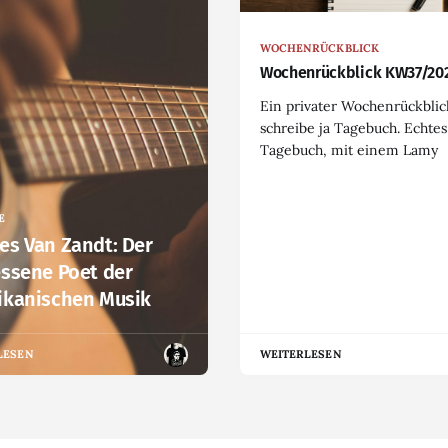
WOCHENRÜCKBLICK
Wochenrückblick KW37/20
Ein privater Wochenrückblick
schreibe ja Tagebuch. Echtes
Tagebuch, mit einem Lamy
E
s Van Zandt: Der
ssene Poet der
ikanischen Musik
LESEN
WEITERLESEN