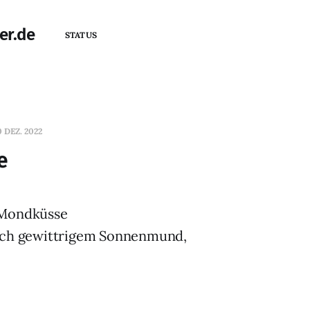
er.de
STATUS
0 DEZ. 2022
e
 Mondküsse
ach gewittrigem Sonnenmund,