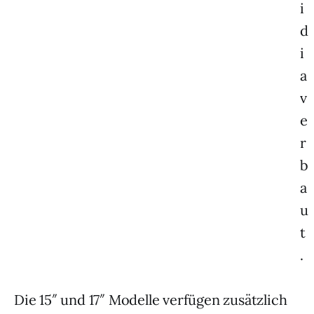
i
d
i
a
v
e
r
b
a
u
t
.
Die 15″ und 17″ Modelle verfügen zusätzlich