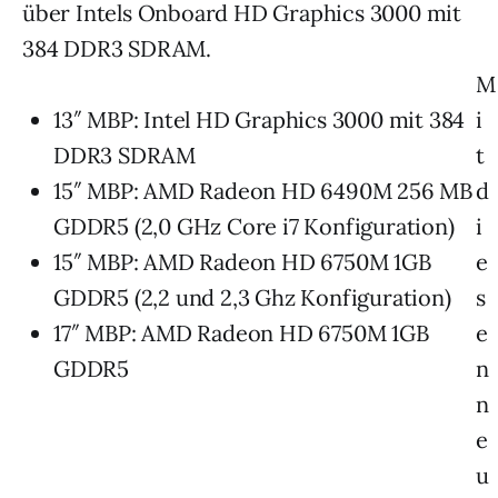
über Intels Onboard HD Graphics 3000 mit
384 DDR3 SDRAM.
M
13″ MBP: Intel HD Graphics 3000 mit 384
i
DDR3 SDRAM
t
15″ MBP: AMD Radeon HD 6490M 256 MB
d
GDDR5 (2,0 GHz Core i7 Konfiguration)
i
15″ MBP: AMD Radeon HD 6750M 1GB
e
GDDR5 (2,2 und 2,3 Ghz Konfiguration)
s
17″ MBP: AMD Radeon HD 6750M 1GB
e
GDDR5
n
n
e
u