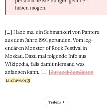
persönliche Meinungen geändert
haben mögen.
[...] Habe mal ein Schmankerl von Pan­tera
aus dem Jahre 1991 gefun­den. Vom leg­
endären Mon­ster of Rock Fes­ti­val in
Moskau. Dazu mal fol­gende Info aus
Wikipedia, falls damit nie­mand was
anfangen kann. [...] [
ZurueckZumBeton
]
(archive.org)
Teilen