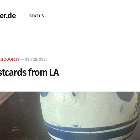
er.de
STATUS
THOUGHTS
—
03 FEB. 2025
stcards from LA