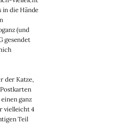
 in die Hände
in
roganz (und
WG gesendet
mich
r der Katze,
 Postkarten
 einen ganz
 vielleicht 4
tigen Teil