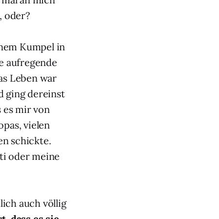
, oder?
inem Kumpel in
ne aufregende
das Leben war
 ging dereinst
s es mir von
opas, vielen
en schickte.
ti oder meine
ich auch völlig
t, dass es sie