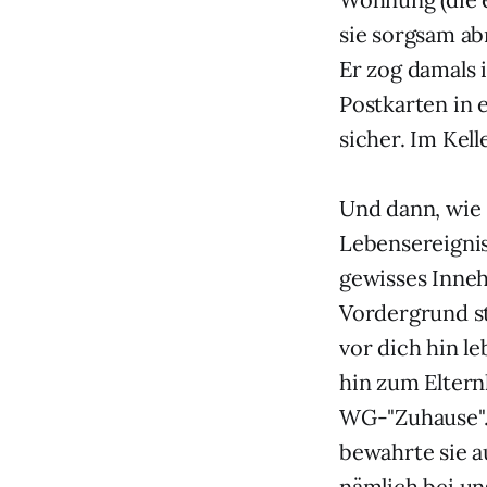
sie sorgsam ab
Er zog damals 
Postkarten in 
sicher. Im Kell
Und dann, wie 
Lebensereignis,
gewisses Inneh
Vordergrund st
vor dich hin l
hin zum Elter
WG-"Zuhause". 
bewahrte sie 
nämlich bei un