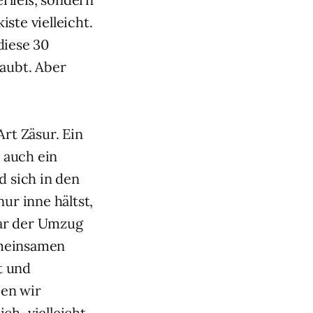
ste vielleicht.
diese 30
taubt. Aber
rt Zäsur. Ein
t auch ein
d sich in den
ur inne hältst,
war der Umzug
emeinsamen
t und
ben wir
ich-vielleicht