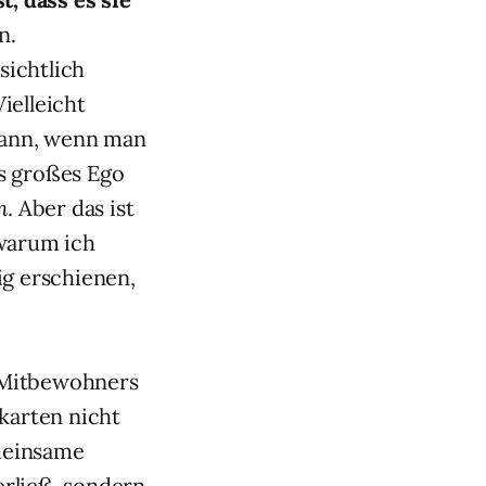
n.
sichtlich
ielleicht
 kann, wenn man
s großes Ego
h
. Aber das ist
 warum ich
ig erschienen,
 Mitbewohners
karten nicht
emeinsame
rließ, sondern