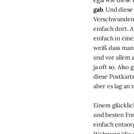
gab
. Und diese
Verschwunden. 
einfach dort. 
einfach in ein
weiß dass man 
und vor allem 
ja oft so. Also
diese Postkart
aber es lag an 
Einem glückli
und besten Fre
einfach entsor
Wohnung (die e