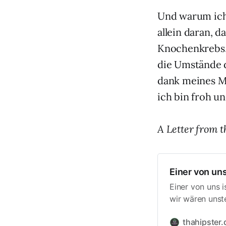
Und warum ich 
allein daran, d
Knochenkrebs, 
die Umstände d
dank meines M
ich bin froh u
A Letter from t
Einer von uns
Einer von uns i
wir wären unst
dachte ich das 
thahipster.
vergehen! Sterb