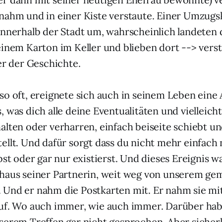
nahm und in einer Kiste verstaute. Einer Umzugski
innerhalb der Stadt um, wahrscheinlich landeten 
einem Karton im Keller und blieben dort --> vers
er der Geschichte.
so oft, ereignete sich auch in seinem Leben eine A
 was dich alle deine Eventualitäten und vielleich
alten oder verharren, einfach beiseite schiebt un
ellt. Und dafür sorgt dass du nicht mehr einfach n
ebst oder gar nur existierst. Und dieses Ereignis 
nhaus seiner Partnerin, weit weg von unserem g
Und er nahm die Postkarten mit. Er nahm sie mi
auf. Wo auch immer, wie auch immer. Darüber ha
serem Treffen gar nicht gesprochen. Aber sicherl