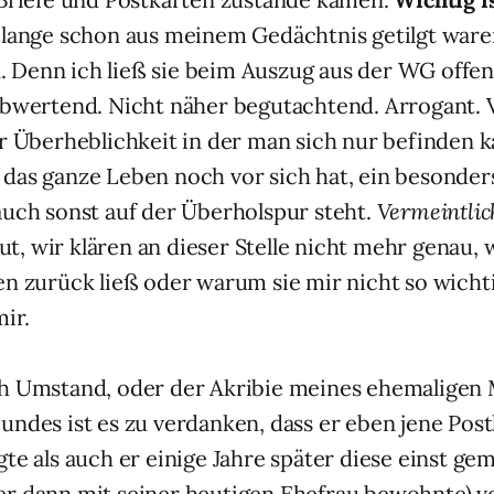
 lange schon aus meinem Gedächtnis getilgt ware
Denn ich ließ sie beim Auszug aus der WG offen
Abwertend. Nicht näher begutachtend. Arrogant. V
er Überheblichkeit in der man sich nur befinden
das ganze Leben noch vor sich hat, ein besonder
auch sonst auf der Überholspur steht.
Vermeintlic
 gut, wir klären an dieser Stelle nicht mehr genau,
en zurück ließ oder warum sie mir nicht so wicht
mir.
ch Umstand, oder der Akribie meines ehemaligen
undes ist es zu verdanken, dass er eben jene Post
gte als auch er einige Jahre später diese einst g
r dann mit seiner heutigen Ehefrau bewohnte) ve