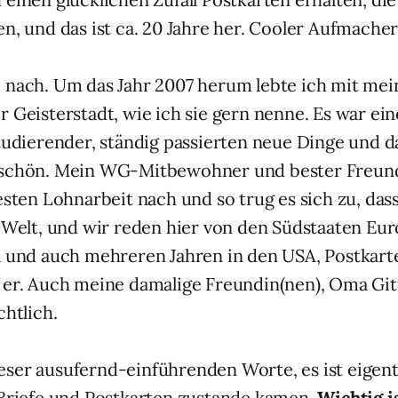
en, und das ist ca. 20 Jahre her. Cooler Aufmacher
 nach. Um das Jahr 2007 herum lebte ich mit me
r Geisterstadt, wie ich sie gern nenne. Es war ei
Studierender, ständig passierten neue Dinge und 
 schön. Mein WG-Mitbewohner und bester Freund
esten Lohnarbeit nach und so trug es sich zu, das
r Welt, und wir reden hier von den Südstaaten Eur
a und auch mehreren Jahren in den USA, Postkart
 er. Auch meine damalige Freundin(nen), Oma Git
chtlich.
ser ausufernd-einführenden Worte, es ist eigentl
 Briefe und Postkarten zustande kamen.
Wichtig is