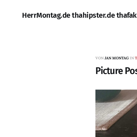
HerrMontag.de thahipster.de thafak
VON
JAN MONTAG
IN
Picture Po