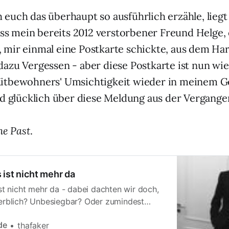
euch das überhaupt so ausführlich erzähle, liegt
ass mein bereits 2012 verstorbener Freund Helge, 
mir einmal eine Postkarte schickte, aus dem Har
azu Vergessen - aber diese Postkarte ist nun wied
itbewohners' Umsichtigkeit wieder in meinem G
nd glücklich über diese Meldung aus der Vergange
he Past
.
 ist nicht mehr da
st nicht mehr da - dabei dachten wir doch,
erblich? Unbesiegbar? Oder zumindest
immer, für uns beide. Wir können nicht
de
thafaker
en, das tun die anderen, die Alten, die