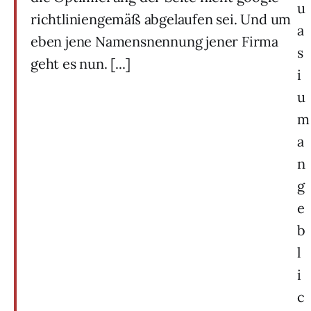
u
richtliniengemäß abgelaufen sei. Und um
a
eben jene Namensnennung jener Firma
s
geht es nun. [...]
i
u
m
a
n
g
e
b
l
i
c