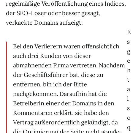
regelmäßige Veröffentlichung eines Indices,
der SEO-Loser oder besser gesagt,
verkackte Domains aufzeigt.
E
s
Bei den Verlierern waren offensichtlich
g
auch drei Kunden von dieser
e
abmahnenden Firma vertreten. Nachdem
h
der Geschäftsführer bat, diese zu
t
entfernen, bin ich der Bitte
a
nachgekommen. Daraufhin hat die
l
Betreiberin einer der Domains in den
s
Kommentaren erklärt, sie habe den
o
Vertrag außerordentlich gekündigt, da
q
die Optimierung der Seite nicht google-