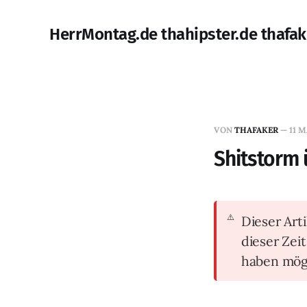
HerrMontag.de thahipster.de thafak
VON
THAFAKER
—
11 M
Shitstorm 
Dieser Arti
dieser Zei
haben mög