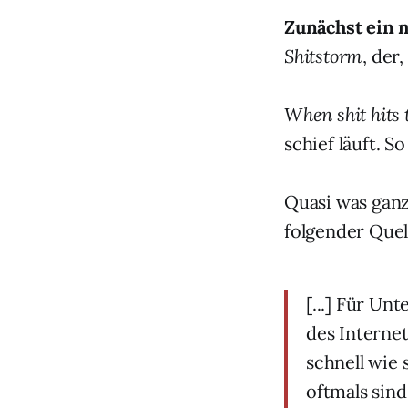
Zunächst ein 
Shitstorm
, der
When shit hits 
schief läuft. S
Quasi was ganz
folgender Quell
[...] Für U
des Interne
schnell wie
oftmals sind