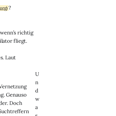
?
org)
wenn’s richtig
lator fliegt.
s. Laut
U
n
 Vernetzung
d
ung. Genauso
w
der. Doch
a
 Suchtreffern
s