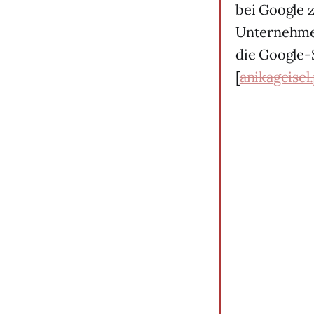
bei Google 
Unternehmen
die Google-
[
anikageise