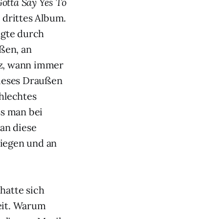
otta Say Yes To
n drittes Album.
ugte durch
ßen, an
tz, wann immer
dieses Draußen
hlechtes
ss man bei
an diese
liegen und an
hatte sich
eit. Warum