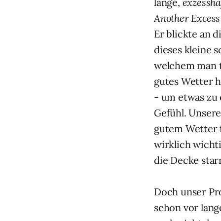
lange,
exzessha
Another Excess
Er blickte an 
dieses kleine 
welchem man te
gutes Wetter h
- um etwas zu
Gefühl. Unsere
gutem Wetter f
wirklich wicht
die Decke star
Doch unser Pro
schon vor lang