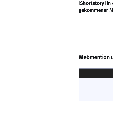
[Shortstory] In 
gekommener 
Webmention 