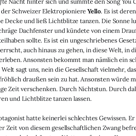
fte
Nacht hinter sich und summte den Song
You G
der Schweizer Elektropioniere
Yello
. Es ist dere
die Decke und ließ Lichtblitze tanzen. Die Sonne l
schräge Dachfenster und kündete von einem Drau
ilhaben sollte. Es ist ein ungeschriebenes Gese
errscht, auch hinaus zu gehen, in diese Welt, in 
 erleben. Ansonsten bekommt man nämlich ein sc
 Welt sagt uns, nein die Gesellschaft vielmehr, da
röhlich draußen sein zu hat. Ansonsten würde m
ige Zeit verschenken. Durch Nichtstun. Durch da
ren und Lichtblitze tanzen lassen.
tagonist hatte keinerlei schlechtes Gewissen. Er 
er Zeit von diesem gesellschaftlichen Zwang befr