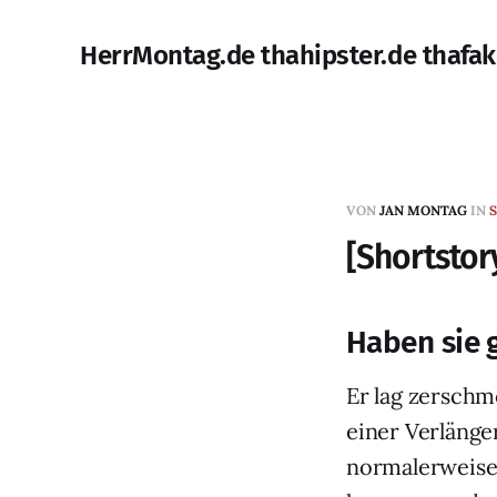
HerrMontag.de thahipster.de thafak
VON
JAN MONTAG
IN
[Shortstor
Haben sie 
Er lag zerschm
einer Verlänge
normalerweise 