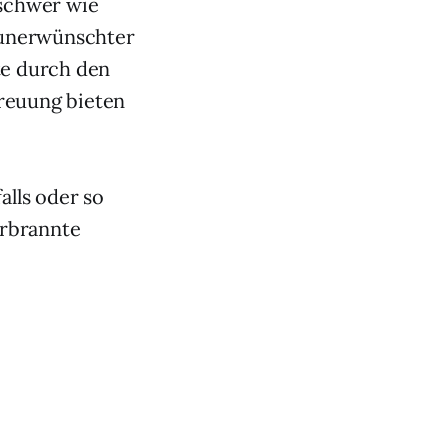
 schwer wie
n unerwünschter
te durch den
treuung bieten
alls oder so
erbrannte