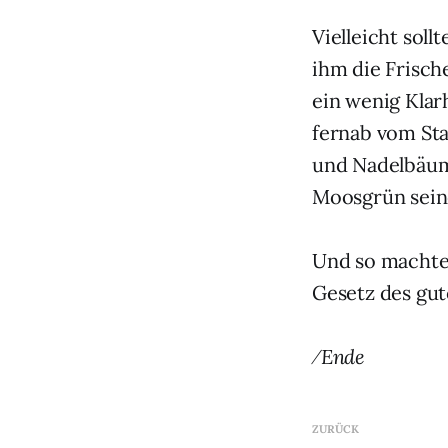
Vielleicht soll
ihm die Frisch
ein wenig Klar
fernab vom Sta
und Nadelbäu
Moosgrün seine
Und so machte 
Gesetz des gu
⁄Ende
ZURÜCK