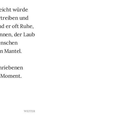
leicht würde
rtreiben und
d er oft Ruhe,
annen, der Laub
Menschen
n Mantel.
chriebenen
n Moment.
WEITER