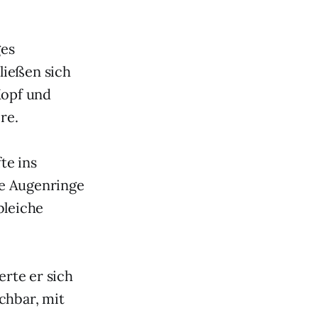
ges
ließen sich
Kopf und
re.
te ins
ne Augenringe
bleiche
erte er sich
chbar, mit