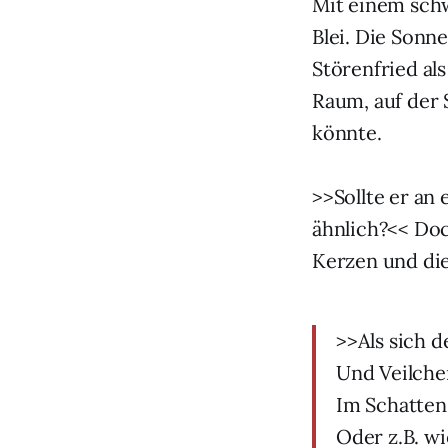
Mit einem schw
Blei. Die Sonn
Störenfried al
Raum, auf der 
könnte.
>>Sollte er an 
ähnlich?<< Doc
Kerzen und die 
>>Als sich d
Und Veilche
Im Schatten 
Oder z.B. w