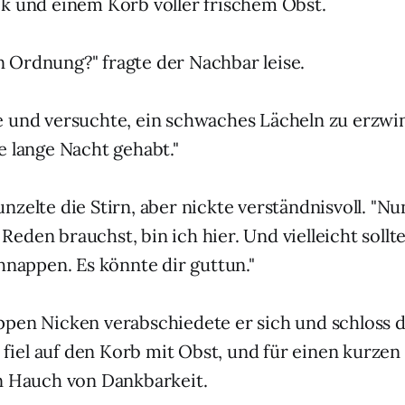
k und einem Korb voller frischem Obst.
 in Ordnung?" fragte der Nachbar leise.
 und versuchte, ein schwaches Lächeln zu erzwin
e lange Nacht gehabt."
nzelte die Stirn, aber nickte verständnisvoll. "N
eden brauchst, bin ich hier. Und vielleicht sollt
chnappen. Es könnte dir guttun."
pen Nicken verabschiedete er sich und schloss d
ck fiel auf den Korb mit Obst, und für einen kurz
n Hauch von Dankbarkeit.