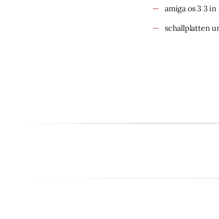
amiga os 3 3 in
schallplatten u