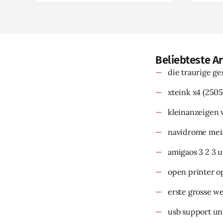
Beliebteste Ar
die traurige g
xteink x4
(2505
kleinanzeigen 
navidrome mein
amigaos 3 2 3 
open printer o
erste grosse w
usb support un