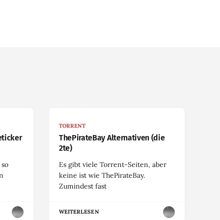
TORRENT
eticker
ThePirateBay Alternativen (die
2te)
 so
Es gibt viele Torrent-Seiten, aber
en
keine ist wie ThePirateBay.
Zumindest fast
WEITERLESEN