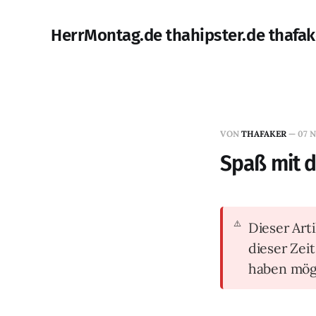
HerrMontag.de thahipster.de thafak
VON
THAFAKER
—
07 N
Spaß mit d
Dieser Arti
dieser Zei
haben mög