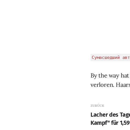
Сумасшедший авт
By the way hat
verloren. Haar
ZURÜCK
Lacher des Tag
Kampf" für 1,59