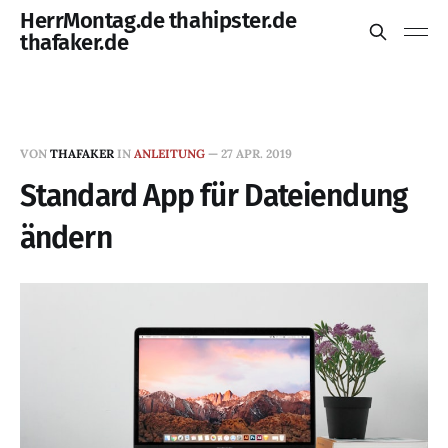
HerrMontag.de thahipster.de
thafaker.de
VON
THAFAKER
IN
ANLEITUNG
—
27 APR. 2019
Standard App für Dateiendung
ändern