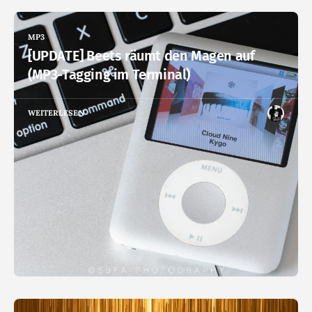
MP3
[UPDATE] Beets räumt den Magen auf
(MP3-Tagging im Terminal)
WEITERLESEN