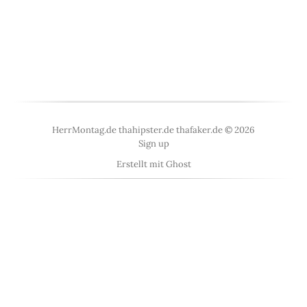
HerrMontag.de thahipster.de thafaker.de © 2026
Sign up
Erstellt mit
Ghost
<
UberBlogr Webring
>
←
An
IndieWeb Webring
🕸💍
→