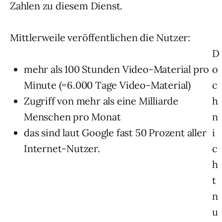
Zahlen zu diesem Dienst.
Mittlerweile veröffentlichen die Nutzer:
D
mehr als 100 Stunden Video-Material pro
o
Minute (=6.000 Tage Video-Material)
c
Zugriff von mehr als eine Milliarde
h
Menschen pro Monat
n
das sind laut Google fast 50 Prozent aller
i
Internet-Nutzer.
c
h
t
n
u