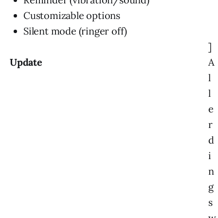
Customizable options
Silent mode (ringer off)
]
Update
A
l
l
e
r
d
i
n
g
s
w