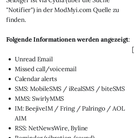
"Notifier") in der ModMyi.com Quelle zu
finden.
Folgende Informationen werden angezeigt
:
[
Unread Email
Missed call/voicemail
Calendar alerts
SMS: MobileSMS / iRealSMS / biteSMS
MMS: SwirlyMMS
IM: BeejiveIM / Fring / Palringo / AOL
AIM
RSS: NetNewsWire, Byline
Reminder (vibration/sound)