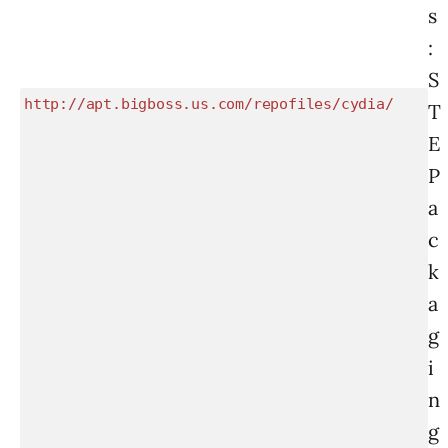
s
:
S
http://apt.bigboss.us.com/repofiles/cydia/
T
E
P
a
c
k
a
g
i
n
g