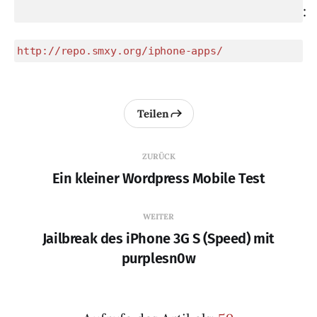
:
http://repo.smxy.org/iphone-apps/
Teilen
ZURÜCK
Ein kleiner Wordpress Mobile Test
WEITER
Jailbreak des iPhone 3G S (Speed) mit
purplesn0w