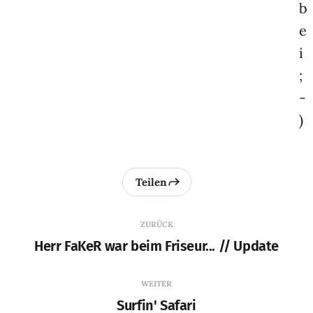
b
e
i
;
-
)
Teilen
ZURÜCK
Herr FaKeR war beim Friseur... // Update
WEITER
Surfin' Safari