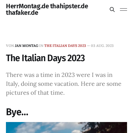
HerrMontag.de thahipster.de
thafaker.de
VON
JAN MONTAG
IN
THE ITALIAN DAYS 2023
—
03 AUG. 2023
The Italian Days 2023
There was a time in 2023 were I was in
Italy, doing some vacation. Here are some
pictures of that time.
Bye…