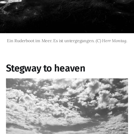
Ein Ruderboot im Meer. Es ist untergegangen. 
(C) Herr Montag
.
Stegway to heaven