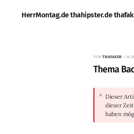
HerrMontag.de thahipster.de thafak
VON
THAFAKER
—
14 J
Thema Bach
Dieser Arti
dieser Zei
haben mög