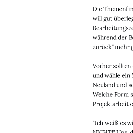
Die Themenfind
will gut überle
Bearbeitungsze
während der Be
zurück” mehr g
Vorher sollten
und wähle ein 
Neuland und sc
Welche Form so
Projektarbeit o
"Ich weiß es w
NICHT!" Ups, d