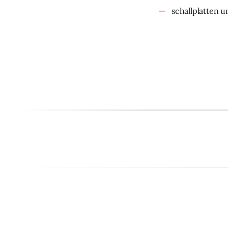
schallplatten u
<
UberBlogr Webring
>