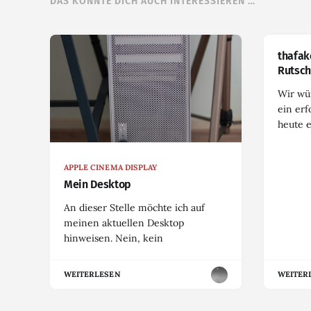
DAS KÖNNTE DICH AUCH INTERESSIEREN …
thafak
Rutsch
Wir wü
ein erf
heute 
APPLE CINEMA DISPLAY
Mein Desktop
An dieser Stelle möchte ich auf
meinen aktuellen Desktop
hinweisen. Nein, kein
WEITERLESEN
WEITER