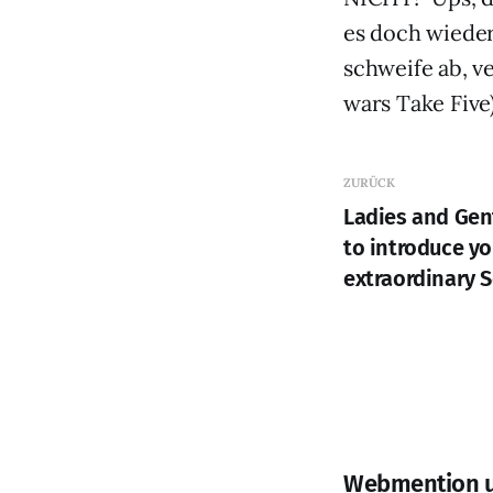
es doch wieder
schweife ab, v
wars Take Fiv
ZURÜCK
Ladies and Gent
to introduce yo
extraordinary 
Webmention 