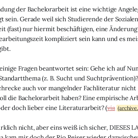
ung der Bachelorarbeit ist eine wichtige Angel
gt sein. Gerade weil sich Studierende der Sozialen
it (fast) nur hiermit beschäftigen, eine Änderun
arbeitungszeit kompliziert sein kann und es mei
ibt.
 einige Fragen beantwortet sein: Gehe ich auf N
Standartthema (z. B. Sucht und Suchtprävention)?
hrecke auch vor mangelnder Fachliteratur nicht
ll die Bachelorarbeit haben? Eine empirische Arb
der doch lieber eine Literaturarbeit? (
via
(archive
irklich nicht, aber eins weiß ich sicher, DIESES 
a kam mir doch der Rio Reiser wieder dazwischen