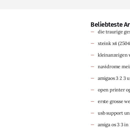
Beliebteste Ar
die traurige g
xteink x4
(2504
kleinanzeigen 
navidrome mein
amigaos 3 2 3 
open printer o
erste grosse w
usb support un
amiga os 3 3 in