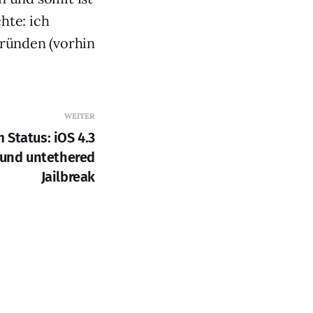
hte: ich
gründen (vorhin
WEITER
 Status: iOS 4.3
 und untethered
Jailbreak