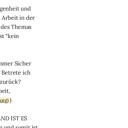
egenheit und
 Arbeit in der
g des Themas
st “kein
ummer Sicher
 Betrete ich
 zurück?
eit,
)
.org)
LAND IST ES
 und somit ist