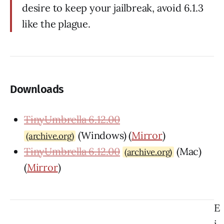
desire to keep your jailbreak, avoid 6.1.3
like the plague.
Downloads
TinyUmbrella 6.12.00
(Windows) (
Mirror
)
(archive.org)
TinyUmbrella 6.12.00
(Mac)
(archive.org)
(
Mirror
)
E
i