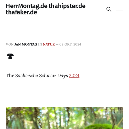
HerrMontag.de thahipster.de
thafaker.de
VON
JAN MONTAG
IN
NATUR
—
08 OKT. 2024
🍄
The
Sächsische Schweiz Days
2024