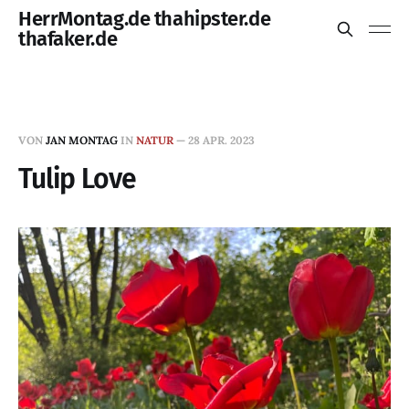
HerrMontag.de thahipster.de
thafaker.de
VON
JAN MONTAG
IN
NATUR
—
28 APR. 2023
Tulip Love