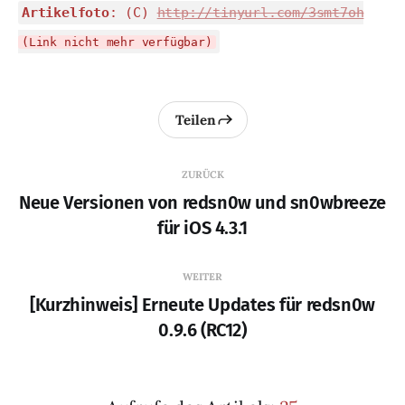
Artikelfoto
: (C)
http://tinyurl.com/3smt7oh
(Link nicht mehr verfügbar)
Teilen
ZURÜCK
Neue Versionen von redsn0w und sn0wbreeze
für iOS 4.3.1
WEITER
[Kurzhinweis] Erneute Updates für redsn0w
0.9.6 (RC12)