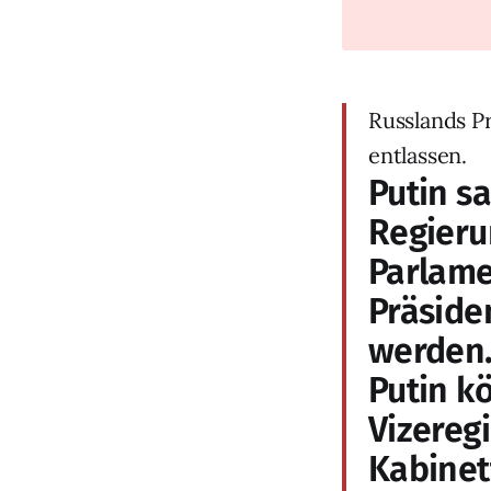
Russlands P
entlassen.
Putin s
Regieru
Parlame
Präside
werden.
Putin k
Vizereg
Kabinet