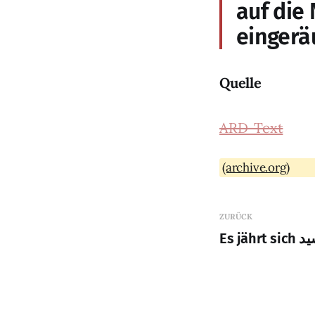
auf die
eingerä
Quelle
ARD-Text
(archive.org)
ZURÜCK
Es j