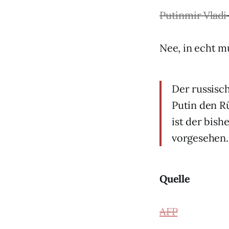
Putinmir Vladi
Nee, in echt mu
Der russisc
Putin den R
ist der bish
vorgesehen.
Quelle
AFP