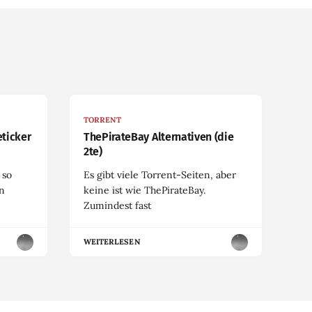
TORRENT
eticker
ThePirateBay Alternativen (die
2te)
 so
Es gibt viele Torrent-Seiten, aber
en
keine ist wie ThePirateBay.
Zumindest fast
WEITERLESEN