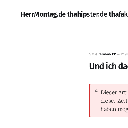
HerrMontag.de thahipster.de thafak
VON
THAFAKER
—
12 S
Und ich da
Dieser Arti
dieser Zei
haben mög