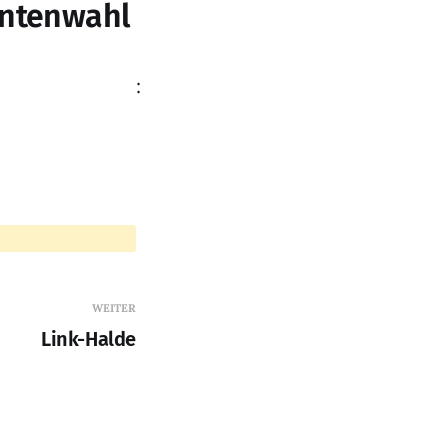
dentenwahl
:
WEITER
Link-Halde