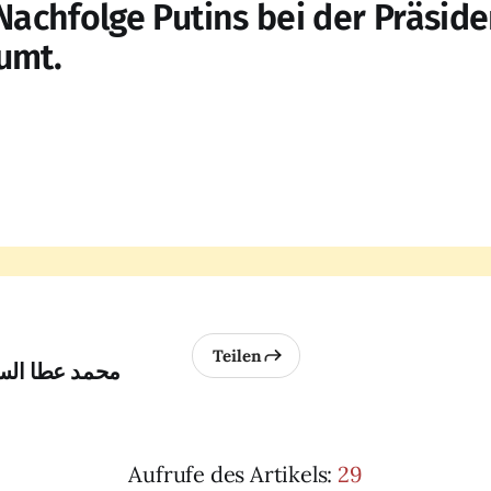
 Nachfolge Putins bei der Präsi
umt.
Teilen
ährt sich محمد عطا السيد
Aufrufe des Artikels:
29