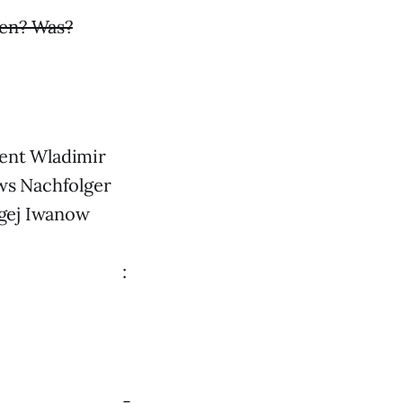
sen? Was?
dent Wladimir
ows Nachfolger
rgej Iwanow
:
-