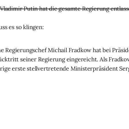
Vladimir Putin hat die gesamte Regierung entlas
ss es so klingen:
he Regierungschef Michail Fradkow hat bei Präsi
ücktritt seiner Regierung eingereicht. Als Fradk
erige erste stellvertretende Ministerpräsident Se