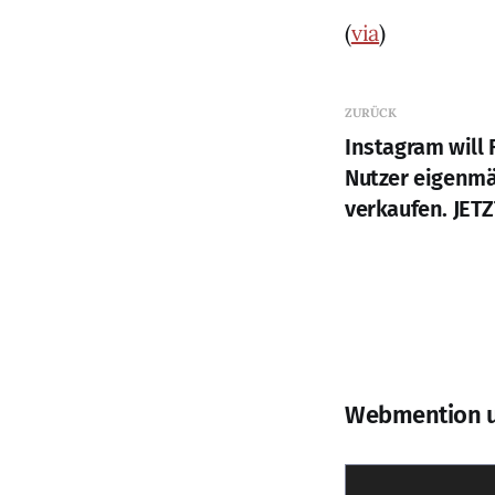
(
via
)
ZURÜCK
Instagram will 
Nutzer eigenmä
verkaufen. JET
Webmention 