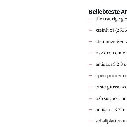
Beliebteste Ar
die traurige g
xteink x4
(2506
kleinanzeigen 
navidrome mein
amigaos 3 2 3 
open printer o
erste grosse w
usb support un
amiga os 3 3 in
schallplatten u