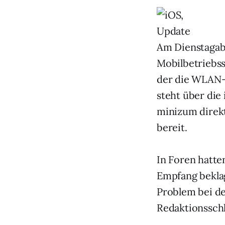
Am Dienstagabe
Mobilbetriebss
der die WLAN-F
steht über die
minizum direkt
bereit.
In Foren hatt
Empfang beklag
Problem bei de
Redaktionsschl