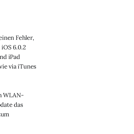
inen Fehler,
 iOS 6.0.2
und iPad
ie via iTunes
den WLAN-
pdate das
 zum