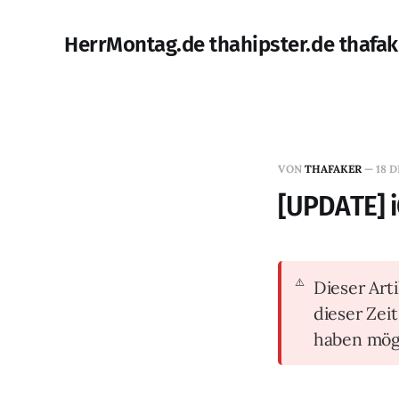
HerrMontag.de thahipster.de thafak
VON
THAFAKER
—
18 D
[UPDATE] iO
Dieser Arti
dieser Zei
haben mög