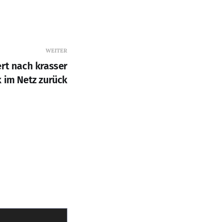
WEITER
ert nach krasser
k im Netz zurück