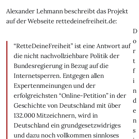
Alexander Lehmann beschreibt das Projekt
auf der Webseite rettedeinefreiheit.de:
D
o
“RetteDeineFreiheit” ist eine Antwort auf
r
die nicht nachvollziehbare Politik der
t
Bundesregierung in Bezug auf die
f
Internetsperren. Entgegen allen
i
Expertenmeinungen und der
n
erfolgreichsten “Online-Petition” in der
d
Geschichte von Deutschland mit über
e
132.000 Mitzeichnern, wird in
n
Deutschland ein grundgesetzwidriges
s
und dazu noch vollkommen sinnloses