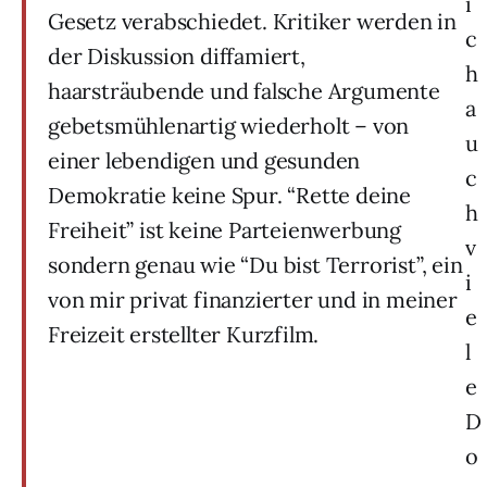
i
Gesetz verabschiedet. Kritiker werden in
c
der Diskussion diffamiert,
h
haarsträubende und falsche Argumente
a
gebetsmühlenartig wiederholt – von
u
einer lebendigen und gesunden
c
Demokratie keine Spur. “Rette deine
h
Freiheit” ist keine Parteienwerbung
v
sondern genau wie “Du bist Terrorist”, ein
i
von mir privat finanzierter und in meiner
e
Freizeit erstellter Kurzfilm.
l
e
D
o