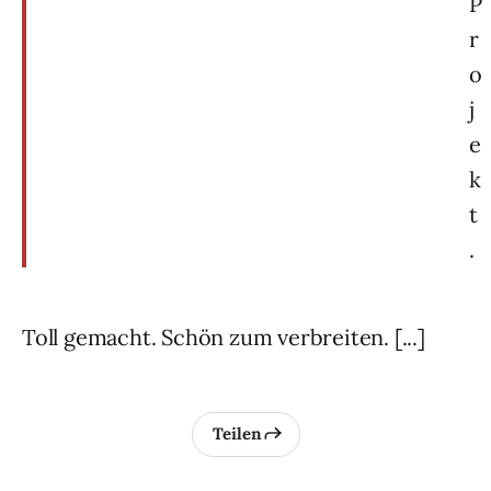
P
r
o
j
e
k
t
.
Toll gemacht. Schön zum verbreiten. [...]
Teilen