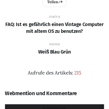
Teilen
nach der Arbeit zur
Entspannung oder dort ein
paar Berge. Für mich. Fürs
ZURÜCK
Wohlbefinden. Mehr
FAQ: Ist es gefährlich einen Vintage Computer
mit altem OS zu benutzen?
WEITER
Weiß Blau Grün
Aufrufe des Artikels:
215
Webmention und Kommentare
KOMMENTARE