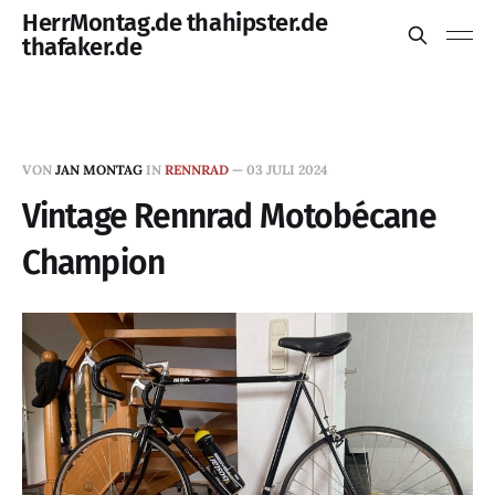
HerrMontag.de thahipster.de
thafaker.de
VON
JAN MONTAG
IN
RENNRAD
—
03 JULI 2024
Vintage Rennrad Motobécane
Champion