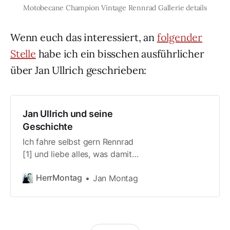
Motobecane Champion Vintage Rennrad Gallerie details
Wenn euch das interessiert, an
folgender
Stelle
habe ich ein bisschen ausführlicher
über Jan Ullrich geschrieben:
Jan Ullrich und seine
Geschichte
Ich fahre selbst gern Rennrad
[1] und liebe alles, was damit
in Verbindung steht. Die
HerrMontag
Jan Montag
Ästhetik, die Technik, die
Anstrengung und den Erfolg.
Allerdings betreibe ich das
Radfahren ausschließlich als
kleinen Workout, mal hier 3h