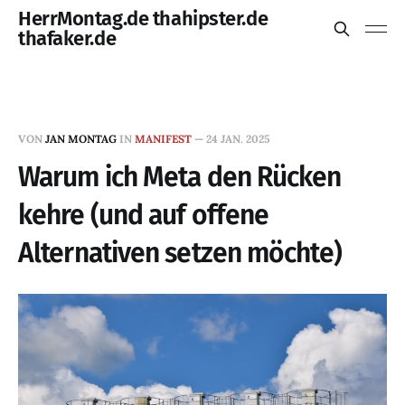
HerrMontag.de thahipster.de
thafaker.de
VON
JAN MONTAG
IN
MANIFEST
—
24 JAN. 2025
Warum ich Meta den Rücken
kehre (und auf offene
Alternativen setzen möchte)