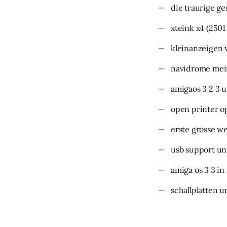
die traurige g
xteink x4
(2501
kleinanzeigen 
navidrome mein
amigaos 3 2 3 
open printer o
erste grosse w
usb support un
amiga os 3 3 in
schallplatten u