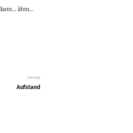
ann... ähm...
WEITER
Aufstand