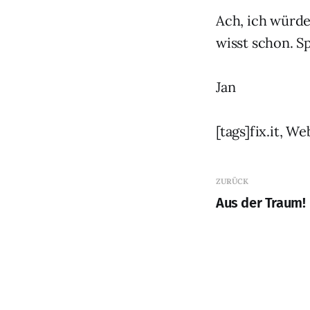
Ach, ich würde
wisst schon. S
Jan
[tags]fix.it, W
ZURÜCK
Aus der Traum!