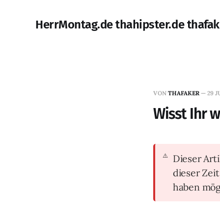
HerrMontag.de thahipster.de thafak
VON
THAFAKER
—
29 J
Wisst Ihr 
Dieser Arti
dieser Zei
haben mög