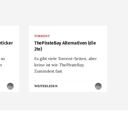
TORRENT
eticker
ThePirateBay Alternativen (die
2te)
 so
Es gibt viele Torrent-Seiten, aber
en
keine ist wie ThePirateBay.
Zumindest fast
WEITERLESEN