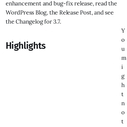
enhancement and bug-fix release, read the
WordPress Blog, the Release Post, and see
the Changelog for 3.7.
Y
o
Highlights
u
m
i
g
h
t
n
o
t