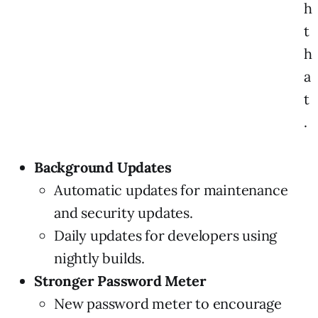
h
t
h
a
t
.
Background Updates
Automatic updates for maintenance
and security updates.
Daily updates for developers using
nightly builds.
Stronger Password Meter
New password meter to encourage