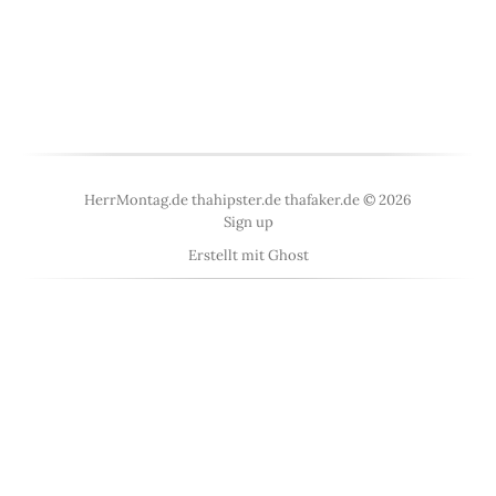
HerrMontag.de thahipster.de thafaker.de © 2026
Sign up
Erstellt mit
Ghost
<
UberBlogr Webring
>
←
An
IndieWeb Webring
🕸💍
→