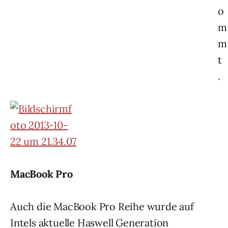
o
m
m
t
.
MacBook Pro
Auch die MacBook Pro Reihe wurde auf
Intels aktuelle Haswell Generation