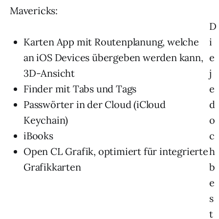
Mavericks:
D
Karten App mit Routenplanung, welche
i
an iOS Devices übergeben werden kann,
e
3D-Ansicht
j
Finder mit Tabs und Tags
e
Passwörter in der Cloud (iCloud
d
Keychain)
o
iBooks
c
Open CL Grafik, optimiert für integrierte
h
Grafikkarten
b
e
s
t