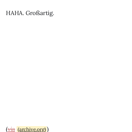
HAHA. Großartig.
(
via
)
(archive.org)