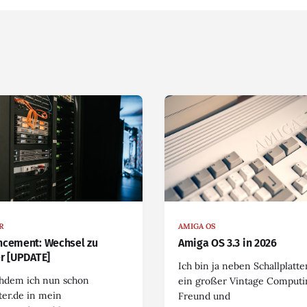
R
AMIGA OS
cement: Wechsel zu
Amiga OS 3.3 in 2026
r [UPDATE]
Ich bin ja neben Schallplatt
chdem ich nun schon
ein großer Vintage Computi
ter.de in mein
Freund und