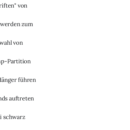
iften" von
n) werden zum
swahl von
mp-Partition
Hänger führen
nds auftreten
ni schwarz