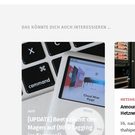
DAS KÖNNTE DICH AUCH INTERESSIEREN …
HETZNE
Announ
MP3
Hetzne
[UPDATE] Beets räumt den
Hi, na
Magen auf (MP3-Tagging
thahips