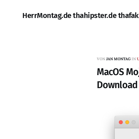
HerrMontag.de thahipster.de thafak
VON
JAN MONTAG
IN
MacOS Moja
Download 