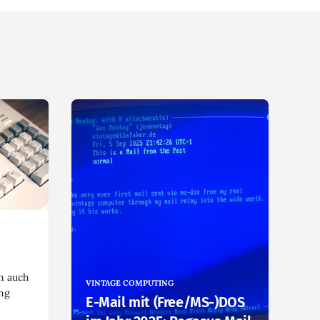
en auch
VINTAGE COMPUTING
ng
E-Mail mit (Free/MS-)DOS