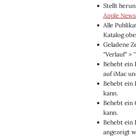
Stellt heru
Apple New
Alle Publik
Katalog ob
Geladene Ze
"Verlauf" > 
Behebt ein 
auf iMac un
Behebt ein 
kann.
Behebt ein 
kann.
Behebt ein 
angezeigt 