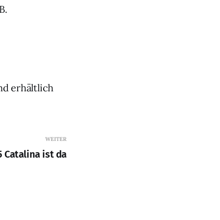
B.
d erhältlich
WEITER
 Catalina ist da