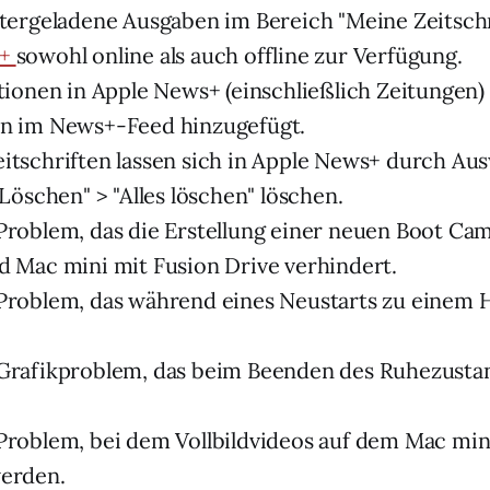
ntergeladene Ausgaben im Bereich "Meine Zeitschr
s+
sowohl online als auch offline zur Verfügung.
ationen in Apple News+ (einschließlich Zeitunge
en im News+-Feed hinzugefügt.
itschriften lassen sich in Apple News+ durch Au
"Löschen" > "Alles löschen" löschen.
Problem, das die Erstellung einer neuen Boot Ca
d Mac mini mit Fusion Drive verhindert.
Problem, das während eines Neustarts zu einem 
Grafikproblem, das beim Beenden des Ruhezusta
Problem, bei dem Vollbildvideos auf dem Mac mi
werden.