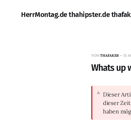
HerrMontag.de thahipster.de thafak
VON
THAFAKER
—
21 A
Whats up w
Dieser Arti
dieser Zei
haben mög