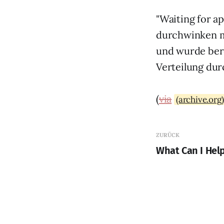
"Waiting for a
durchwinken m
und wurde bere
Verteilung dur
(
via
(archive.org)
ZURÜCK
What Can I Hel