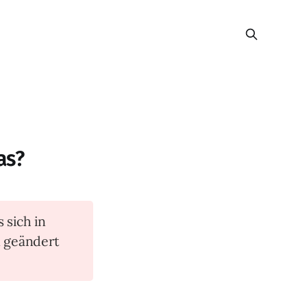
as?
s sich in
n geändert