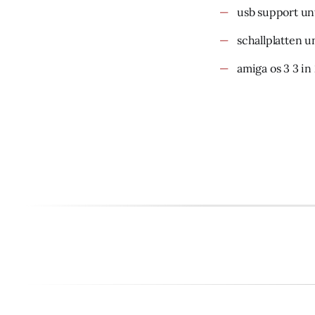
usb support un
schallplatten u
amiga os 3 3 in