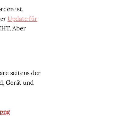
den ist,
er
Update für
CHT.
Aber
are seitens der
d, Gerät und