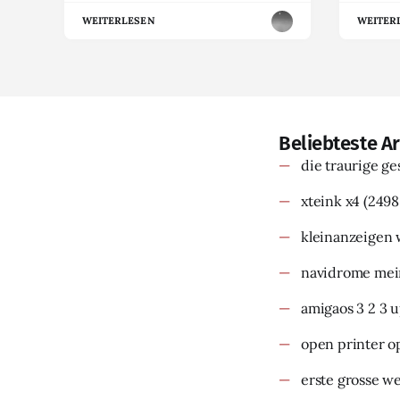
WEITERLESEN
WEITER
Beliebteste Ar
die traurige g
xteink x4
(2498
kleinanzeigen 
navidrome mein
amigaos 3 2 3 
open printer o
erste grosse w