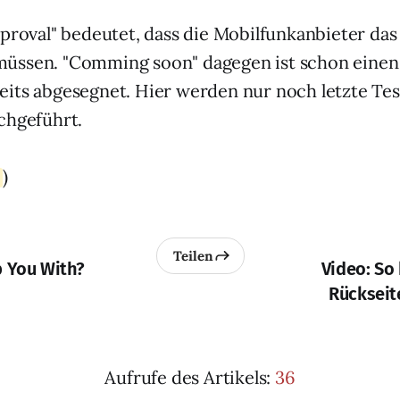
pproval" bedeutet, dass die Mobilfunkanbieter da
üssen. "Comming soon" dagegen ist schon einen 
its abgesegnet. Hier werden nur noch letzte Tes
chgeführt.
)
Teilen
p You With?
Video: So 
Rückseit
Aufrufe des Artikels:
36