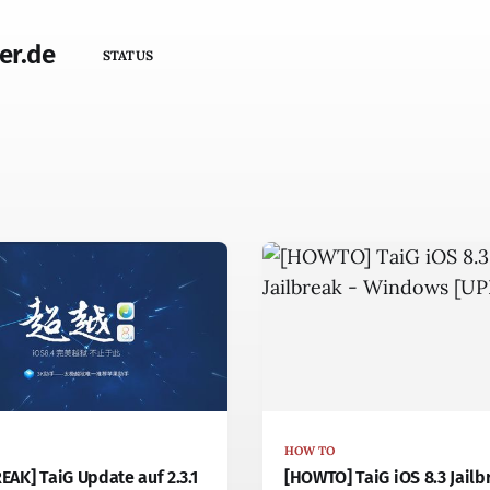
er.de
STATUS
HOW TO
REAK] TaiG Update auf 2.3.1
[HOWTO] TaiG iOS 8.3 Jailb