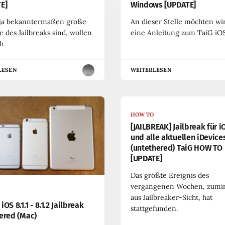
E]
Windows [UPDATE]
 ja bekanntermaßen große
An dieser Stelle möchten wi
 des Jailbreaks sind, wollen
eine Anleitung zum TaiG iOS
ch
LESEN
WEITERLESEN
HOW TO
[JAILBREAK] Jailbreak für iO
und alle aktuellen iDevices
(untethered) TaiG HOW TO
[UPDATE]
Das größte Ereignis des
vergangenen Wochen, zumi
aus Jailbreaker-Sicht, hat
OS 8.1.1 - 8.1.2 Jailbreak
stattgefunden.
ered (Mac)