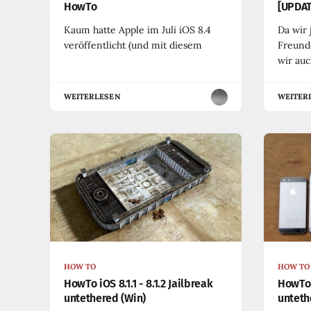
HowTo
[UPDAT
Kaum hatte Apple im Juli iOS 8.4
Da wir
veröffentlicht (und mit diesem
Freunde
wir au
WEITERLESEN
WEITER
HOW TO
HOW TO
HowTo iOS 8.1.1 - 8.1.2 Jailbreak
HowTo i
untethered (Win)
unteth