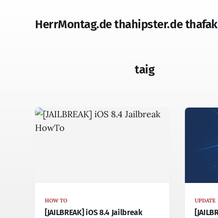
HerrMontag.de thahipster.de thafak
taig
HOW TO
UPDATE
[JAILBREAK] iOS 8.4 Jailbreak
[JAILB