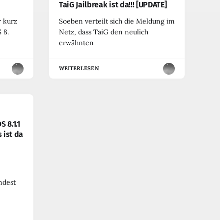
TaiG Jailbreak ist da!!! [UPDATE]
r kurz
Soeben verteilt sich die Meldung im
 8.
Netz, dass TaiG den neulich
erwähnten
WEITERLESEN
S 8.1.1
 ist da
ndest