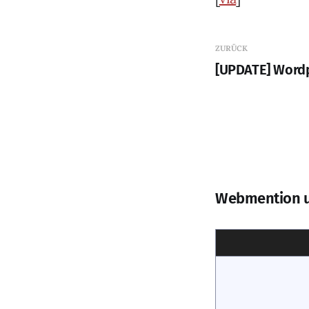
ZURÜCK
[UPDATE] Wordpr
Webmention 