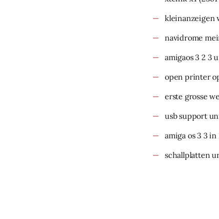
kleinanzeigen 
navidrome mein
amigaos 3 2 3 
open printer o
erste grosse w
usb support un
amiga os 3 3 in
schallplatten u