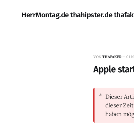
HerrMontag.de thahipster.de thafak
VON
THAFAKER
—
01 N
Apple star
Dieser Arti
dieser Zei
haben mög