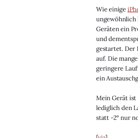
Wie einige
iPh
ungewöhnlich k
Geräten ein Pr
und dementspr
gestartet. Der
auf. Die mange
geringere Lauf
ein Austauschg
Mein Gerät ist
lediglich den 
statt -2° nur no
[
via
]