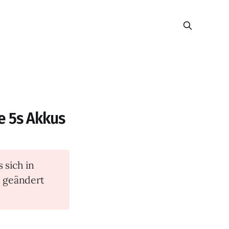
e 5s Akkus
s sich in
n geändert