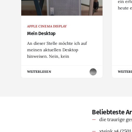
ein erf
heute 
APPLE CINEMA DISPLAY
Mein Desktop
An dieser Stelle möchte ich auf
meinen aktuellen Desktop
hinweisen. Nein, kein
WEITERLESEN
WEITER
Beliebteste Ar
die traurige g
xteink x4
(2501