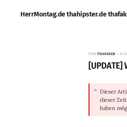
HerrMontag.de thahipster.de thafak
VON
THAFAKER
—
31 O
[UPDATE] W
Dieser Arti
dieser Zei
haben mög