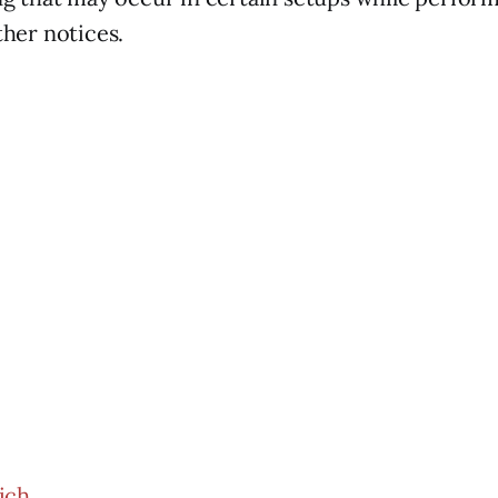
ther notices.
ich