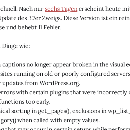
schnell. Nach nur
sechs Tagen
erscheint heute mi
 Update des 3.7er Zweigs. Diese Version ist ein rei
e und behebt 11 Fehler.
n Dinge wie:
 captions no longer appear broken in the visual e
sites running on old or poorly configured server
r updates from WordPress.org.
errors with certain plugins that were incorrectly 
unctions too early.
ical sorting in get_pages(), exclusions in wp_list
gory() when called with empty values.
ng that may occur in certain setups while perform