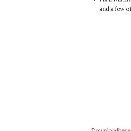
and a few o
Downloadbere