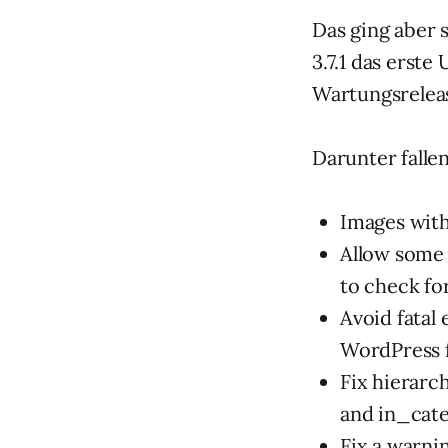
Das ging aber 
3.7.1 das erste
Wartungsreleas
Darunter falle
Images with
Allow some 
to check fo
Avoid fatal 
WordPress f
Fix hierarch
and in_cate
Fix a warni